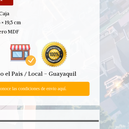
 Caja
5 × 19,5 cm
lero MDF
o el Pais / Local - Guayaquil
onoce las condiciones de envio aquí.