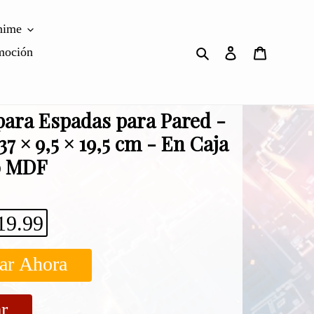
nime
Buscar
Ingresar
Carrito
moción
para Espadas para Pared -
7 × 9,5 × 19,5 cm - En Caja
o MDF
19.99
ar Ahora
r