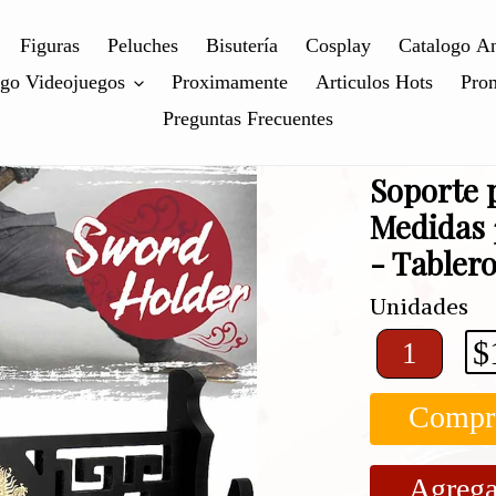
Figuras
Peluches
Bisutería
Cosplay
Catalogo A
ogo Videojuegos
Proximamente
Articulos Hots
Pro
Preguntas Frecuentes
Soporte 
Medidas 3
- Tabler
Unidades
$
Compr
Agrega