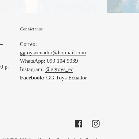
Contáctanos
 –
Correo:
ggtoysecuador@hotmail.com
WhatsApp:
099 104 9039
0 p.
Instagram:
@ggtoys_ec
Facebook:
GG Toys Ecuador
Facebook
Instagram