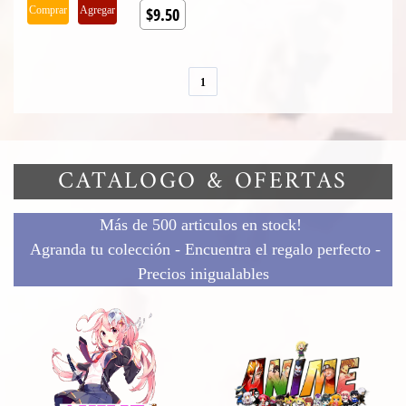
Comprar
Agregar
$9.50
1
CATALOGO & OFERTAS
Más de 500 articulos en stock!
Agranda tu colección - Encuentra el regalo perfecto -
Precios inigualables