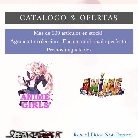
CATALOGO & OFERTAS
Más de 500 articulos en stock!
Agranda tu colección - Encuentra el regalo perfecto -
Precios inigualables