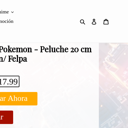
nime
Buscar
Ingresar
Carrito
moción
- Pokemon - Peluche 20 cm
n/ Felpa
17.99
ar Ahora
r