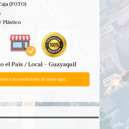
Caja (FOTO)
m
/ Plástico
o el Pais / Local - Guayaquil
onoce las condiciones de envio aquí.