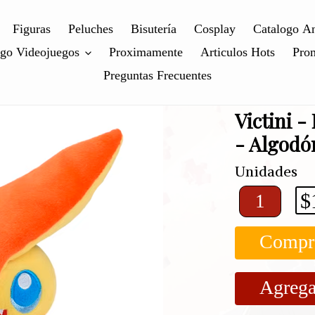
Figuras
Peluches
Bisutería
Cosplay
Catalogo A
ogo Videojuegos
Proximamente
Articulos Hots
Pro
Preguntas Frecuentes
Victini 
- Algodó
Unidades
$
Compr
Agrega