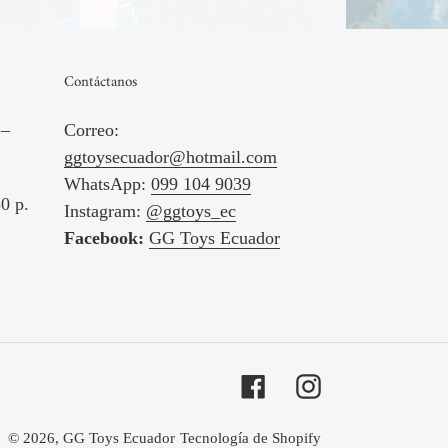
Contáctanos
 –
Correo:
ggtoysecuador@hotmail.com
WhatsApp:
099 104 9039
0 p.
Instagram:
@ggtoys_ec
Facebook:
GG Toys Ecuador
Facebook
Instagram
© 2026,
GG Toys Ecuador
Tecnología de Shopify