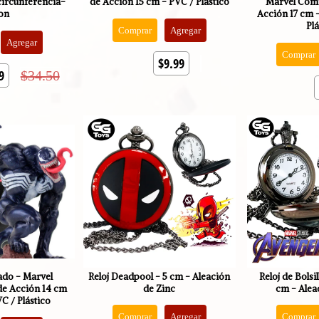
circunferencia-
de Acción 15 cm - PVC / Plástico
Marvel Comi
on
Acción 17 cm -
Plá
Comprar
Agregar
Agregar
Comprar
$9.99
9
$34.50
ado - Marvel
Reloj Deadpool - 5 cm - Aleación
Reloj de Bolsi
de Acción 14 cm
de Zinc
cm - Alea
VC / Plástico
Comprar
Agregar
Comprar