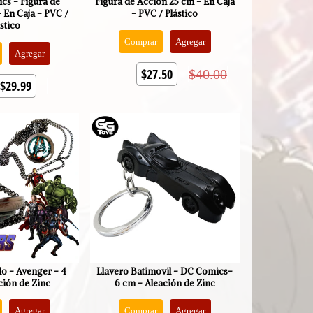
cs - Figura de
Figura de Acción 25 cm - En Caja
 En Caja - PVC /
- PVC / Plástico
stico
Comprar
Agregar
Agregar
$27.50
$40.00
$29.99
llo - Avenger - 4
Llavero Batimovil - DC Comics-
ción de Zinc
6 cm - Aleación de Zinc
Agregar
Comprar
Agregar