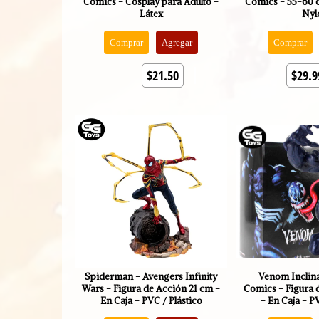
Comics - Cosplay para Adulto -
Comics - 55-60 
Látex
Nyl
Comprar
Agregar
Comprar
$21.50
$29.9
Spiderman - Avengers Infinity
Venom Inclin
Wars - Figura de Acción 21 cm -
Comics - Figura 
En Caja - PVC / Plástico
- En Caja - P