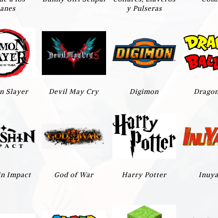
tanes
y Pulseras
 Slayer
Devil May Cry
Digimon
Dragon
n Impact
God of War
Harry Potter
Inuy