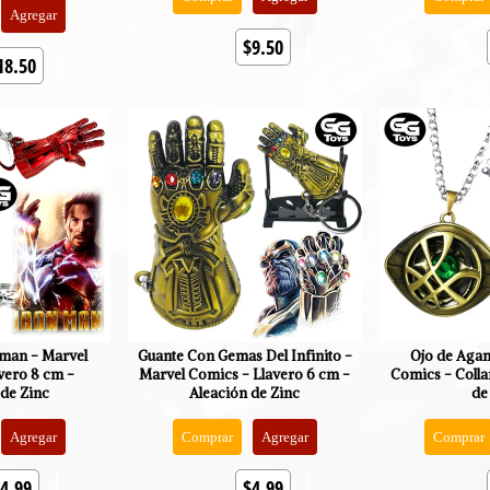
Agregar
$9.50
18.50
nman - Marvel
Guante Con Gemas Del Infinito -
Ojo de Agam
vero 8 cm -
Marvel Comics - Llavero 6 cm -
Comics - Colla
 de Zinc
Aleación de Zinc
de
Agregar
Comprar
Agregar
Comprar
4.99
$4.99