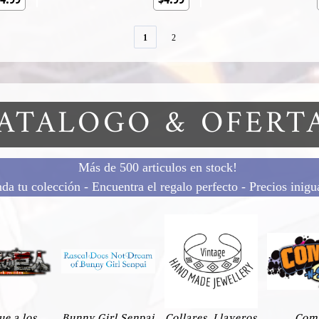
1
2
ATALOGO & OFERT
Más de 500 articulos en stock!
a tu colección - Encuentra el regalo perfecto - Precios inigu
ue a los
Bunny Girl Senpai
Collares, Llaveros
Com