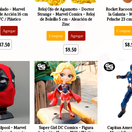
ulado - Marvel
Reloj Ojo de Agamotto - Doctor
Rocket Racoon
de Acción 16 cm
Strange - Marvel Comics - Reloj
la Galaxia - 
VC / Plástico
de Bolsillo 5 cm - Aleación de
Peluche 23 cm
Zinc
Agregar
Comprar
Comprar
Agregar
37.50
$8.
$9.50
dpool - Marvel
Super Girl DC Comics - Figura
Capitan Ameri