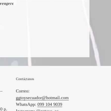
vengers
Contáctanos
 –
Correo:
ggtoysecuador@hotmail.com
WhatsApp:
099 104 9039
0 p.