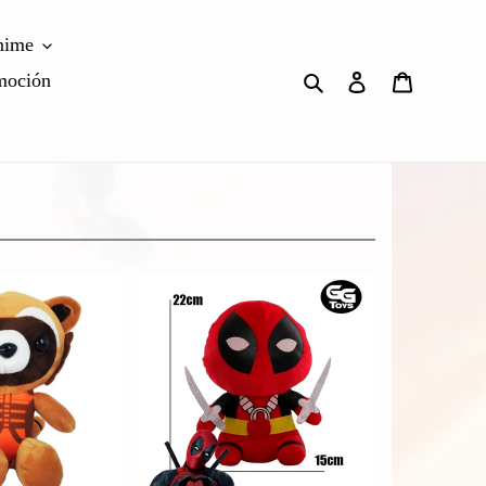
nime
Buscar
Ingresar
Carrito
moción