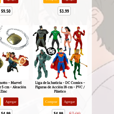
$9.50
$3.99
otto - Marvel
Liga de la Justicia - DC Comics -
r 5 cm - Aleación
Figuras de Acción 18 cm - PVC /
 Zinc
Plástico
Agregar
Comprar
Agregar
$4.99
$4.99
$7.00