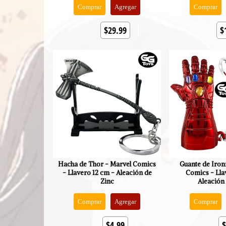
Comprar
Agregar
Comprar
$29.99
$
Hacha de Thor - Marvel Comics
Guante de Iro
- Llavero 12 cm - Aleación de
Comics - Lla
Zinc
Aleación
Comprar
Agregar
Comprar
$4.99
$