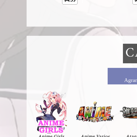
C
Agrand
Anime Girls
Anime Varios
Ataq