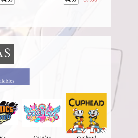
AS
alables
ics
Cosplay
Cuphead