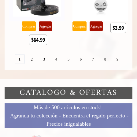
Comprar
Agregar
Comprar
Agregar
$3.99
$64.99
1
2
3
4
5
6
7
8
9
CATALOGO & OFERTAS
Más de 500 articulos en stock!
Agranda tu colección - Encuentra el regalo perfecto -
Precios inigualables