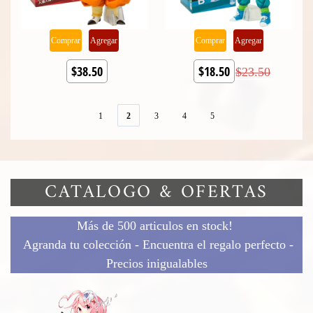
Comprar
Agregar
Comprar
Agregar
$38.50
$18.50
$23.50
1
2
3
4
5
CATALOGO & OFERTAS
Más de 500 articulos en stock!
Agranda tu colección - Encuentra el regalo perfecto -
Precios inigualables