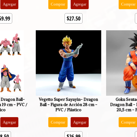
Agregar
Comprar
Agregar
Comprar
59.99
$27.50
 Dragon Ball-
Vegetto Super Sayayin- Dragon
Goku Senta
n 19 cm - PVC /
Ball - Figura de Acción 28 cm -
Dragon Ball - 
tico
PVC / Plástico
20,5 cm - P
Agregar
Comprar
Agregar
Comprar
8.50
$26.99