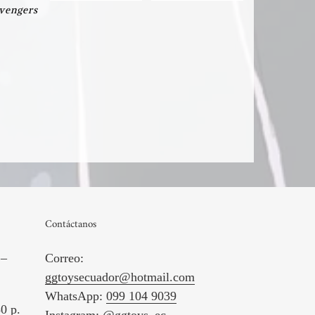
vengers
Contáctanos
 –
Correo:
ggtoysecuador@hotmail.com
WhatsApp:
099 104 9039
0 p.