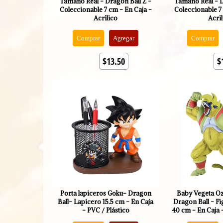
Tamaño Real - Dragon Ball Z -
Tamaño Real - D
Coleccionable 7 cm - En Caja -
Coleccionable 7
Acrilico
Acri
Comprar
Agregar
Comprar
$13.50
$
Porta lapiceros Goku- Dragon
Baby Vegeta O
Ball- Lapicero 15.5 cm - En Caja
Dragon Ball - F
- PVC / Plástico
40 cm - En Caja 