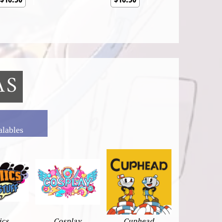
AS
alables
ics
Cosplay
Cuphead