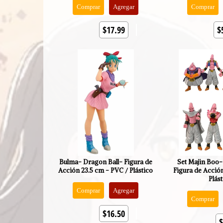
Comprar
Agregar
Comprar
$17.99
$
Bulma- Dragon Ball- Figura de
Set Majin Boo-
Acción 23.5 cm - PVC / Plástico
Figura de Acció
Plás
Comprar
Agregar
Comprar
$16.50
$