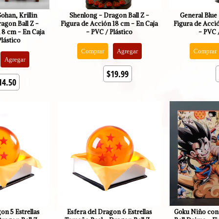
ohan, Krillin
Shenlong - Dragon Ball Z -
General Blue 
agon Ball Z -
Figura de Acción 18 cm - En Caja
Figura de Acció
 8 cm - En Caja
- PVC / Plástico
- PVC /
Plástico
Comprar
Agregar
Comprar
Agregar
$19.99
14.50
on 5 Estrellas
Esfera del Dragon 6 Estrellas
Goku Niño con