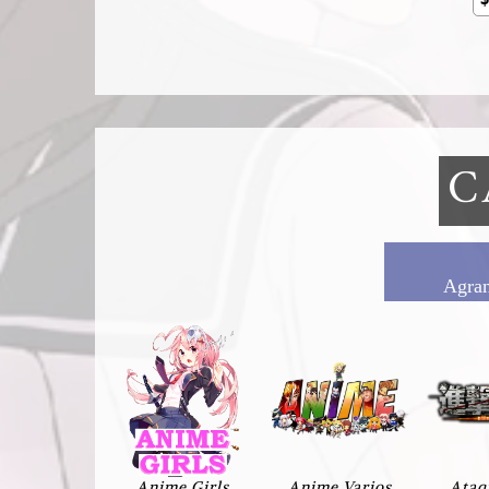
C
Agrand
Anime Girls
Anime Varios
Ataq