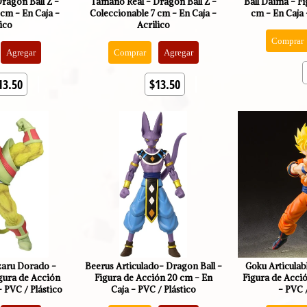
ragon Ball Z -
Tamaño Real - Dragon Ball Z -
Ball Daima - Fi
 cm - En Caja -
Coleccionable 7 cm - En Caja -
cm - En Caja 
lico
Acrilico
Comprar
Agregar
Comprar
Agregar
13.50
$13.50
zaru Dorado -
Beerus Articulado- Dragon Ball -
Goku Articulab
igura de Acción
Figura de Acción 20 cm - En
Figura de Acció
- PVC / Plástico
Caja - PVC / Plástico
- PVC /