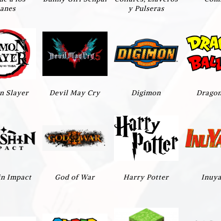
tanes
y Pulseras
 Slayer
Devil May Cry
Digimon
Dragon
n Impact
God of War
Harry Potter
Inuy