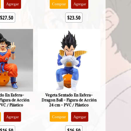
Agregar
Comprar
Agregar
$27.50
$23.50
do En Esfera-
Vegeta Sentado En Esfera-
Figura de Acción
Dragon Ball - Figura de Acción
VC / Plástico
24 cm - PVC / Plástico
Agregar
Comprar
Agregar
$16.50
$16.50