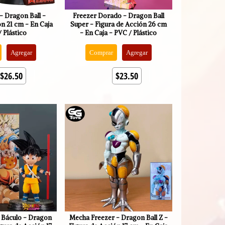
- Dragon Ball -
Freezer Dorado - Dragon Ball
n 21 cm - En Caja
Super - Figura de Acción 26 cm
 Plástico
- En Caja - PVC / Plástico
Agregar
Comprar
Agregar
$26.50
$23.50
 Báculo - Dragon
Mecha Freezer - Dragon Ball Z -