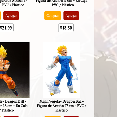
gura de Acción 17
Figura de Acción 17 cm - En Caja
- PVC / Plástico
- PVC / Plástico
Agregar
Comprar
Agregar
$21.99
$18.50
le- Dragon Ball -
Majin Vegeta- Dragon Ball -
n 18 cm - En Caja
Figura de Acción 27 cm - PVC /
 Plástico
Plástico