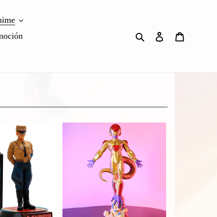
nime
Buscar
Ingresar
Carrito
moción