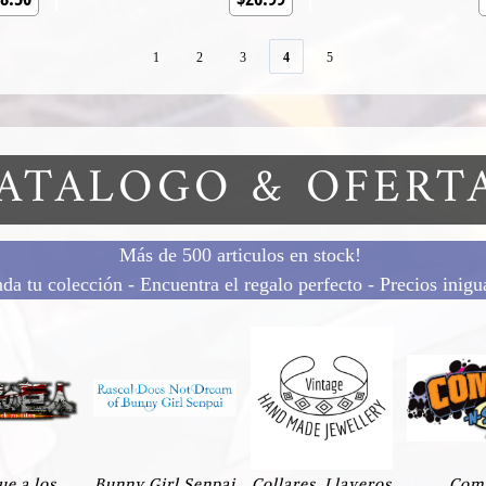
1
2
3
4
5
ATALOGO & OFERT
Más de 500 articulos en stock!
a tu colección - Encuentra el regalo perfecto - Precios inigu
ue a los
Bunny Girl Senpai
Collares, Llaveros
Com