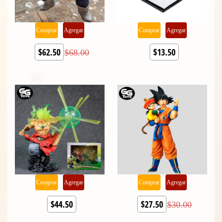
Comprar
Agregar
Comprar
Agregar
$62.50
$13.50
$68.00
Comprar
Agregar
Comprar
Agregar
$44.50
$27.50
$30.00