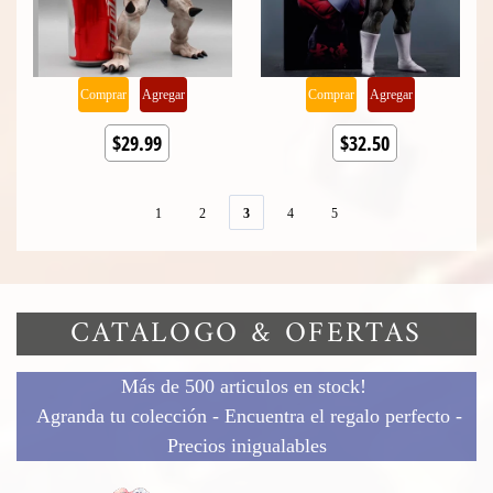
Comprar
Agregar
Comprar
Agregar
$29.99
$32.50
1
2
3
4
5
CATALOGO & OFERTAS
Más de 500 articulos en stock!
Agranda tu colección - Encuentra el regalo perfecto -
Precios inigualables